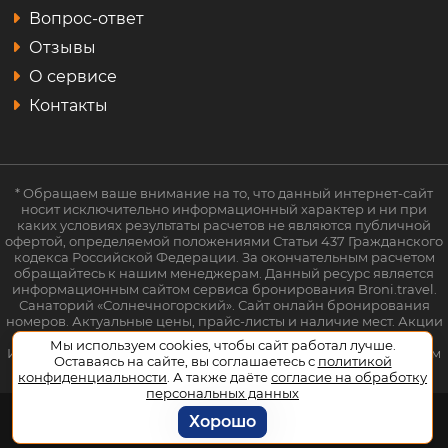
Вопрос-ответ
Отзывы
О сервисе
Контакты
* Обращаем ваше внимание на то, что данный интернет-сайт
носит исключительно информационный характер и ни при
каких условиях результаты расчетов не являются публичной
офертой, определяемой положениями Статьи 437 Гражданского
кодекса Российской Федерации. За окончательным расчетом
обращайтесь к нашим менеджерам. Данный ресурс является
информационным сайтом сервиса бронирования Broni.travel.
Санаторий «Солнечногорский». Сайт онлайн бронирования
номеров. Актуальные цены, прайс-листы и наличие мест. Акции
и спецпредложения. Выгодное бронирование.
Мы используем cookies, чтобы сайт работал лучше.
Индивидуальный менеджер. Не является официальным сайтом
Оставаясь на сайте, вы соглашаетесь с
политикой
объекта размещения.
конфиденциальности
. А также даёте
согласие на обработку
персональных данных
Хорошо
© 2026
Broni.travel