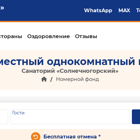
»
WhatsApp
MAX
T
стораны
Оздоровление
Отзывы
местный однокомнатный 
Санаторий «Солнечногорский»
Номерной фонд
Гости
Бесплатная отмена *